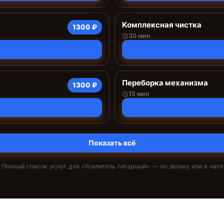
Комплексная чистка
1300 ₽
30 мин
Переборка механизма
1300 ₽
15 мин
Показать всё
Полный список услуг для «
Усилитель гитарный
» — по звонку или в чате