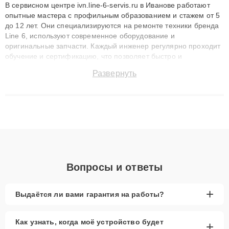
В сервисном центре ivn.line-6-servis.ru в Иванове работают
опытные мастера с профильным образованием и стажем от 5
до 12 лет. Они специализируются на ремонте техники бренда
Line 6, используют современное оборудование и
оригинальные запчасти. Каждый инженер регулярно проходит
обучение и сертификацию, что позволяет быстро и
точноdiagnostikировать поломки и восстанавливать технику с
Развернуть
сохранением гарантии до 3 лет. Наши мастера решают
сложные случаи: от замены матриц и материнских плат до
ремонта после залития и восстановления данных. Благодаря
высокой квалификации и ответственному подходу клиенты
получают быстрый, качественный ремонт и понятные
объяснения по результатам диагностики.
Вопросы и ответы
+
Выдаётся ли вами гарантия на работы?
Как узнать, когда моё устройство будет
+