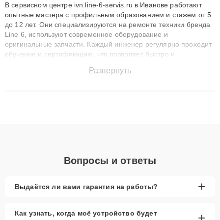
В сервисном центре ivn.line-6-servis.ru в Иванове работают
опытные мастера с профильным образованием и стажем от 5
до 12 лет. Они специализируются на ремонте техники бренда
Line 6, используют современное оборудование и
оригинальные запчасти. Каждый инженер регулярно проходит
обучение и сертификацию, что позволяет быстро и
точноdiagnostikировать поломки и восстанавливать технику с
Развернуть
сохранением гарантии до 3 лет. Наши мастера решают
сложные случаи: от замены матриц и материнских плат до
ремонта после залития и восстановления данных. Благодаря
высокой квалификации и ответственному подходу клиенты
получают быстрый, качественный ремонт и понятные
объяснения по результатам диагностики.
Вопросы и ответы
+
Выдаётся ли вами гарантия на работы?
Как узнать, когда моё устройство будет
+