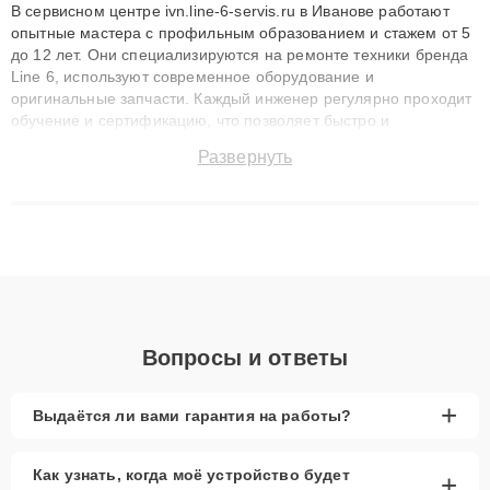
В сервисном центре ivn.line-6-servis.ru в Иванове работают
опытные мастера с профильным образованием и стажем от 5
до 12 лет. Они специализируются на ремонте техники бренда
Line 6, используют современное оборудование и
оригинальные запчасти. Каждый инженер регулярно проходит
обучение и сертификацию, что позволяет быстро и
точноdiagnostikировать поломки и восстанавливать технику с
Развернуть
сохранением гарантии до 3 лет. Наши мастера решают
сложные случаи: от замены матриц и материнских плат до
ремонта после залития и восстановления данных. Благодаря
высокой квалификации и ответственному подходу клиенты
получают быстрый, качественный ремонт и понятные
объяснения по результатам диагностики.
Вопросы и ответы
+
Выдаётся ли вами гарантия на работы?
Как узнать, когда моё устройство будет
+